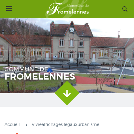
Toggle
Aller
navigation
au
contenu
principal
COMMUNE DE
FROMELENNES
Accueil
Vivreaffichages legauxurbanisme