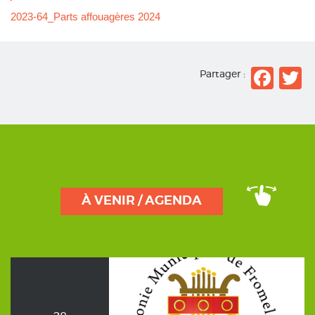
2023-64_Parts affouagères 2024
Fac
T
Partager :
À VENIR / AGENDA