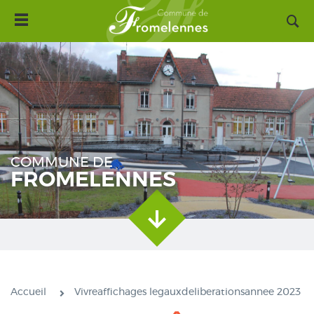
Toggle
Aller
navigation
au
contenu
principal
COMMUNE DE
FROMELENNES
Accueil
Vivreaffichages legauxdeliberationsannee 2023