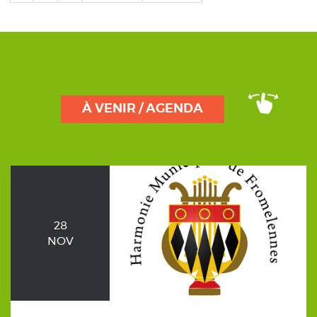
suivante
page
À VENIR / AGENDA
28
NOV