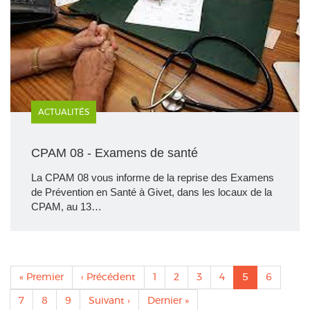
ACTUALITÉS
CPAM 08 - Examens de santé
La CPAM 08 vous informe de la reprise des Examens
de Prévention en Santé à Givet, dans les locaux de la
CPAM, au 13…
Pagination
Première
« Premier
Page
‹ Précédent
Page
1
Page
2
Page
3
Page
4
Page
5
Page
6
page
précédente
actuelle
Page
7
Page
8
Page
9
Page
Suivant ›
Dernière
Dernier »