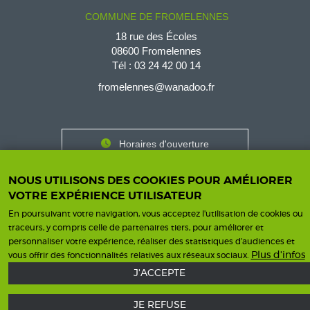
COMMUNE DE FROMELENNES
18 rue des Écoles
08600 Fromelennes
Tél :
03 24 42 00 14
fromelennes@wanadoo.fr
Horaires d'ouverture
Contact
Horaires
NOUS UTILISONS DES COOKIES POUR AMÉLIORER
Nous contacter
VOTRE EXPÉRIENCE UTILISATEUR
En poursuivant votre navigation, vous acceptez l'utilisation de cookies ou
traceurs, y compris celle de partenaires tiers, pour améliorer et
personnaliser votre expérience, réaliser des statistiques d’audiences et
Mentions légales
Une création ISICS
Plus d'infos
Footer
vous offrir des fonctionnalités relatives aux réseaux sociaux.
J'ACCEPTE
menu
JE REFUSE