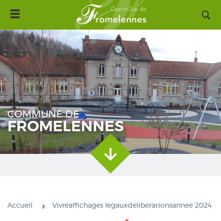
Toggle
Aller
navigation
au
contenu
principal
COMMUNE DE
FROMELENNES
Accueil
Vivreaffichages legauxdeliberationsannee 2024