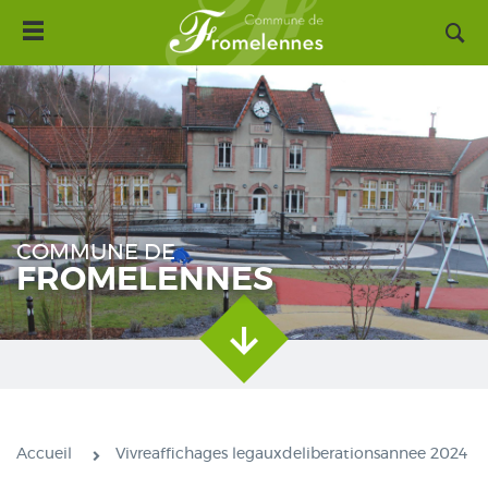
Toggle
Aller
navigation
au
contenu
principal
COMMUNE DE
FROMELENNES
Accueil
Vivreaffichages legauxdeliberationsannee 2024