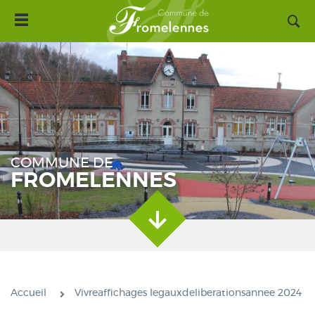
Toggle
Aller
navigation
au
contenu
principal
COMMUNE DE
FROMELENNES
Accueil
Vivreaffichages legauxdeliberationsannee 2024