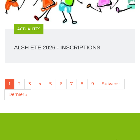
ACTUALITÉS
ALSH ETE 2026 - INSCRIPTIONS
Pagination
Page
1
Page
2
Page
3
Page
4
Page
5
Page
6
Page
7
Page
8
Page
9
Page
Suivant ›
actuelle
suivante
Dernière
Dernier »
page